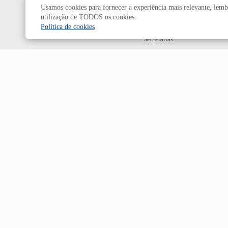
Usamos cookies para fornecer a experiência mais relevante, lembr
Decanatos
utilização de TODOS os cookies.
Política de cookies
Secretarias
Prefeitura da UnB
Campus
Universitário Darcy Ribeiro
Brasília-DF | CEP 70910-900
Horário de funcionamento: de 2ª a 6ª, das 7h às 23h.
Sábado, das 8h às 18h.