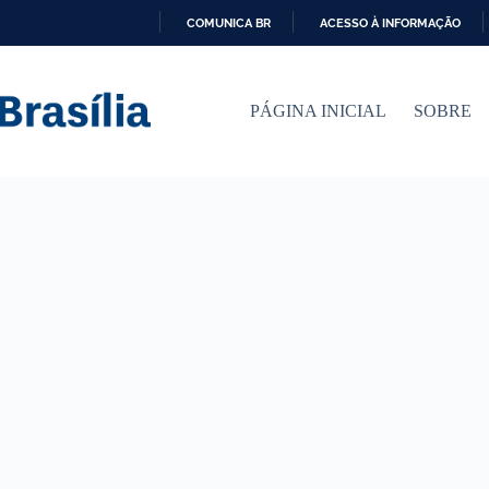
COMUNICA BR
ACESSO À INFORMAÇÃO
I
R
P
PÁGINA INICIAL
SOBRE
A
R
A
O
C
O
N
T
E
Ú
D
O