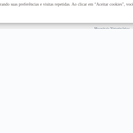
Fazenda Água Limpa
ando suas preferências e visitas repetidas. Ao clicar em “Aceitar cookies”, vo
Hospital Universitário
Hospitais Veterinários
Restaurante Universitár
T