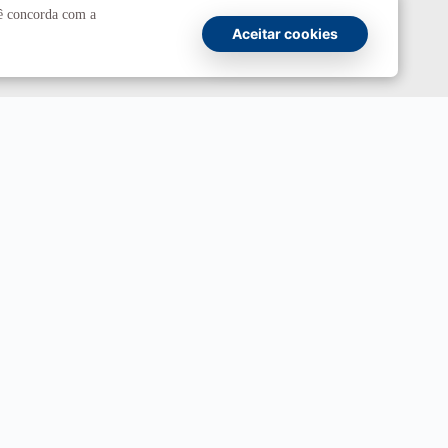
cê concorda com a
UnBTV
Aceitar cookies
io
Ouvidoria
UnB
ransparência e Prestação de Contas