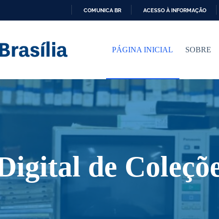
COMUNICA BR
ACESSO À INFORMAÇÃO
I
R
P
PÁGINA INICIAL
SOBRE
A
R
A
O
C
O
N
T
E
Ú
D
O
Digital de Coleçõ