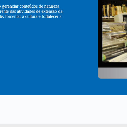
 gerenciar conteúdos de natureza
rente das atividades de extensão da
 fomentar a cultura e fortalecer a