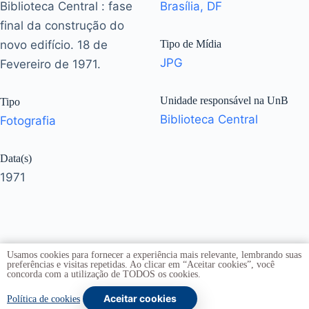
Biblioteca Central : fase
Brasília, DF
final da construção do
novo edifício. 18 de
Tipo de Mídia
JPG
Fevereiro de 1971.
Unidade responsável na UnB
Tipo
Biblioteca Central
Fotografia
Data(s)
1971
Usamos cookies para fornecer a experiência mais relevante, lembrando suas
preferências e visitas repetidas. Ao clicar em “Aceitar cookies”, você
concorda com a utilização de TODOS os cookies.
Aceitar cookies
Copyright © 2026 -
Universidade de Brasília
. Todos os
Política de cookies