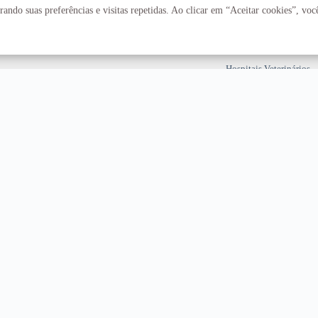
Fazenda Água Limpa
ando suas preferências e visitas repetidas. Ao clicar em “Aceitar cookies”, vo
Hospital Universitário
Hospitais Veterinários
Restaurante Universitár
T