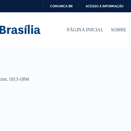
COMUNICA BR
ACESSO À INFORMAÇÃO
I
R
P
PÁGINA INICIAL
SOBRE
A
R
A
O
C
O
N
T
E
Ú
ctor, 1813-1894
D
O