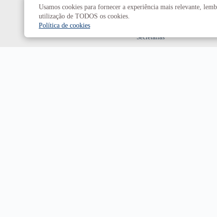
Usamos cookies para fornecer a experiência mais relevante, lembr
Decanatos
utilização de TODOS os cookies.
Política de cookies
Secretarias
Prefeitura da UnB
Campus
Universitário Darcy Ribeiro
Brasília-DF | CEP 70910-900
Horário de funcionamento: de 2ª a 6ª, das 7h às 23h.
Sábado, das 8h às 18h.