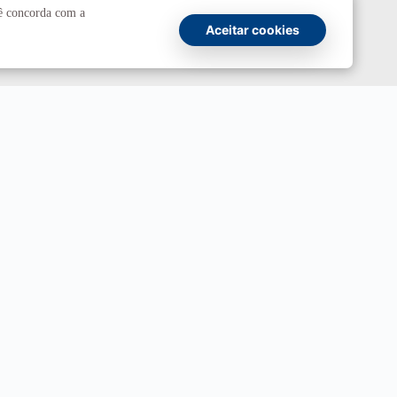
cê concorda com a
UnBTV
Aceitar cookies
io
Ouvidoria
UnB
ransparência e Prestação de Contas