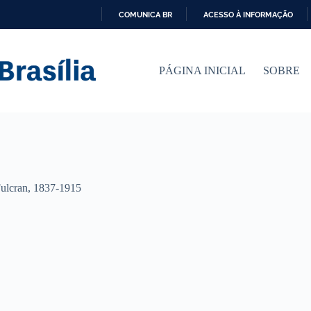
COMUNICA BR
ACESSO À INFORMAÇÃO
I
R
P
PÁGINA INICIAL
SOBRE
A
R
A
O
C
O
N
T
E
Ú
ulcran, 1837-1915
D
O