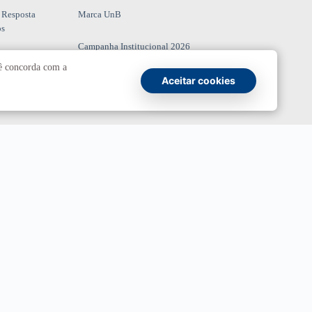
 Resposta
Marca UnB
os
Campanha Institucional 2026
cê concorda com a
UnBTV
Aceitar cookies
io
Ouvidoria
UnB