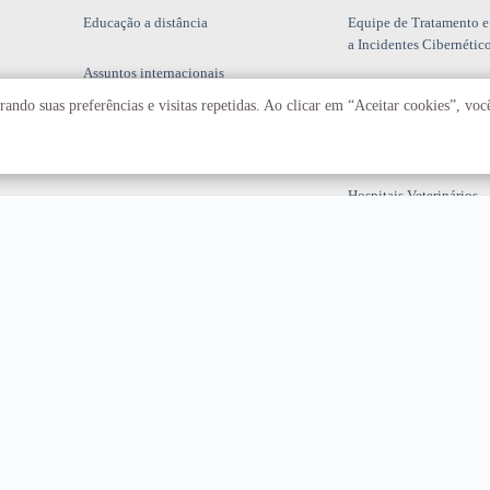
Educação a distância
Equipe de Tratamento e
a Incidentes Cibernétic
Assuntos internacionais
Fazenda Água Limpa
ando suas preferências e visitas repetidas. Ao clicar em “Aceitar cookies”, vo
Hospital Universitário
Hospitais Veterinários
Restaurante Universitár