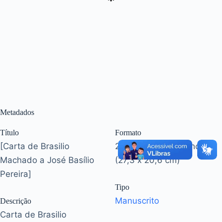
Metadados
Título
Formato
[Carta de Brasilio
2 p. [última em branco]
Machado a José Basílio
(27,3 x 20,6 cm)
Pereira]
Tipo
Manuscrito
Descrição
Carta de Brasilio