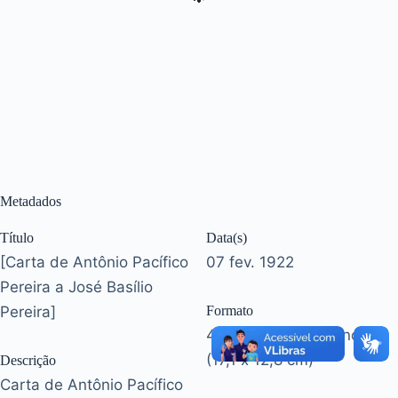
Metadados
Título
Data(s)
[Carta de Antônio Pacífico
07 fev. 1922
Pereira a José Basílio
Pereira]
Formato
4 p. [última em branco]
(17,1 x 12,8 cm)
Descrição
Carta de Antônio Pacífico