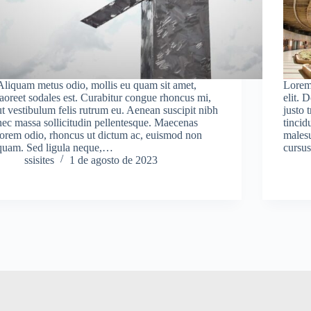
Aliquam metus odio, mollis eu quam sit amet,
Lorem 
laoreet sodales est. Curabitur congue rhoncus mi,
elit. 
ut vestibulum felis rutrum eu. Aenean suscipit nibh
justo 
nec massa sollicitudin pellentesque. Maecenas
tincid
lorem odio, rhoncus ut dictum ac, euismod non
malesu
quam. Sed ligula neque,…
cursus
ssisites
1 de agosto de 2023