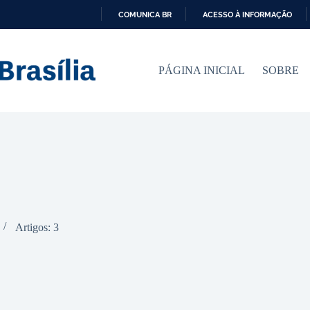
COMUNICA BR
ACESSO À INFORMAÇÃO
I
R
P
PÁGINA INICIAL
SOBRE
A
R
A
O
C
O
N
T
E
Ú
D
O
Artigos: 3