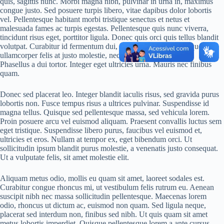
quis, sagittis nunc. Morbi magna nibh, pulvinar in urna in, maximus
congue justo. Sed posuere turpis libero, vitae dapibus dolor lobortis
vel. Pellentesque habitant morbi tristique senectus et netus et
malesuada fames ac turpis egestas. Pellentesque quis nunc viverra,
tincidunt risus eget, porttitor ligula. Donec quis orci quis tellus blandit
volutpat. Curabitur id fermentum dui, vel tincidunt nisi. Quisque
ullamcorper felis at justo molestie, nec suscipit lorem facilisis.
Phasellus a dui tortor. Integer eget ultricies urna. Mauris nec finibus
quam.
Donec sed placerat leo. Integer blandit iaculis risus, sed gravida purus
lobortis non. Fusce tempus risus a ultrices pulvinar. Suspendisse id
magna tellus. Quisque sed pellentesque massa, sed vehicula lorem.
Proin posuere arcu vel euismod aliquam. Praesent convallis luctus sem
eget tristique. Suspendisse libero purus, faucibus vel euismod et,
ultricies et eros. Nullam at tempor ex, eget bibendum orci. Ut
sollicitudin ipsum blandit purus molestie, a venenatis justo consequat.
Ut a vulputate felis, sit amet molestie elit.
Aliquam metus odio, mollis eu quam sit amet, laoreet sodales est.
Curabitur congue rhoncus mi, ut vestibulum felis rutrum eu. Aenean
suscipit nibh nec massa sollicitudin pellentesque. Maecenas lorem
odio, rhoncus ut dictum ac, euismod non quam. Sed ligula neque,
placerat sed interdum non, finibus sed nibh. Ut quis quam sit amet
metus lobortis imperdiet. Quisque pellentesque lorem a ante cursus