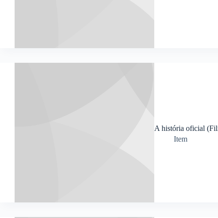
A história oficial (F
Item