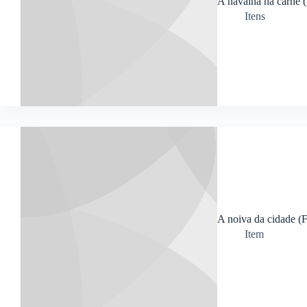
A navalha na carne (
Itens
A noiva da cidade (F
Item