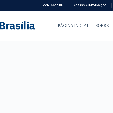
COMUNICA BR
ACESSO À INFORMAÇÃO
I
R
P
PÁGINA INICIAL
SOBRE
A
R
A
O
C
O
N
T
E
Ú
D
O