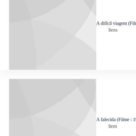
A difícil viagem (Fi
Itens
A falecida (Filme : 
Item