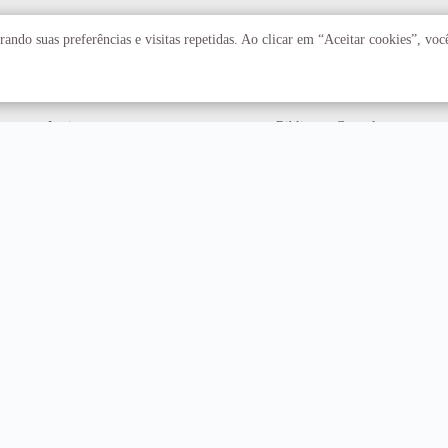
Acadêmico
Serviços
ando suas preferências e visitas repetidas. Ao clicar em “Aceitar cookies”, vo
Faculdades
Arquivo Central
Institutos
Biblioteca Central
Centros
Editora UnB
Educação a distância
Equipe de Tratamento e
Resposta a Incidentes
Cibernéticos
Assuntos internacionais
Fazenda Água Limpa
Hospital Universitário
Hospitais Veterinários
Restaurante Universitário