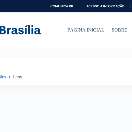
COMUNICA BR
ACESSO À INFORMAÇÃO
I
R
P
PÁGINA INICIAL
SOBRE
A
R
A
O
C
O
N
T
E
ães
Itens
Ú
D
O