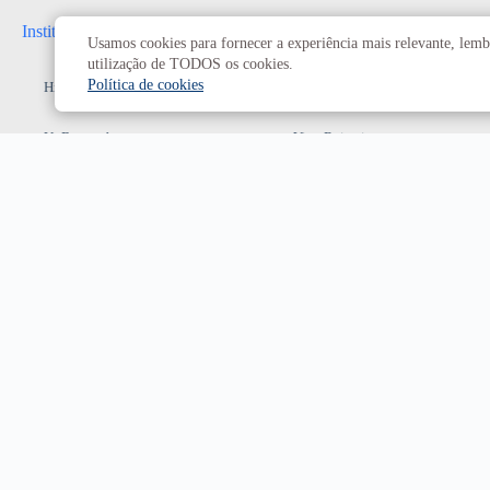
Institucional
Administrativo
Usamos cookies para fornecer a experiência mais relevante, lembr
utilização de TODOS os cookies.
Política de cookies
História da UnB
Reitoria
UnB em números
Vice-Reitoria
Conheça os campi
Conselhos e câmaras
Como chegar
Resoluções dos Conselhos
Estatuto e Regimento
Superiores
Decanatos
Secretarias
Prefeitura da UnB