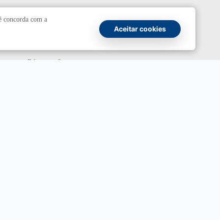
Comunicação
cê concorda com a
Aceitar cookies
Atendimento a jornalistas
Fale com a Secom
Canais oficiais
Marca UnB
Campanha Institucional 2026
UnBTV