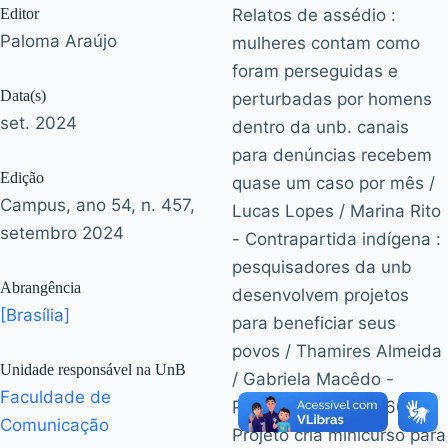
Editor
Relatos de assédio :
Paloma Araújo
mulheres contam como
foram perseguidas e
Data(s)
perturbadas por homens
set. 2024
dentro da unb. canais
para denúncias recebem
Edição
quase um caso por mês /
Campus, ano 54, n. 457,
Lucas Lopes / Marina Rito
setembro 2024
- Contrapartida indígena :
pesquisadores da unb
Abrangência
desenvolvem projetos
[Brasília]
para beneficiar seus
povos / Thamires Almeida
Unidade responsável na UnB
/ Gabriela Macêdo -
Faculdade de
Preparação para o 60+ :
Comunicação
Projeto cria minicurso para