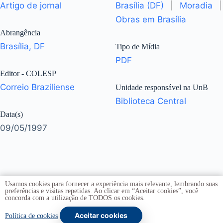
Artigo de jornal
Brasília (DF)
|
Moradia
|
Obras em Brasília
Abrangência
Brasília, DF
Tipo de Mídia
PDF
Editor - COLESP
Correio Braziliense
Unidade responsável na UnB
Biblioteca Central
Data(s)
09/05/1997
Usamos cookies para fornecer a experiência mais relevante, lembrando suas
preferências e visitas repetidas. Ao clicar em “Aceitar cookies”, você
concorda com a utilização de TODOS os cookies.
Aceitar cookies
Copyright © 2026 -
Universidade de Brasília
. Todos os
Política de cookies