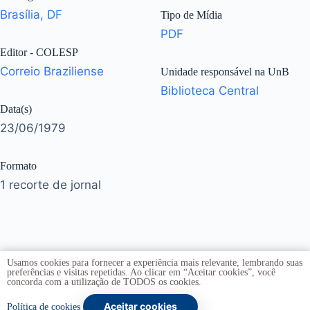
Brasília, DF
Tipo de Mídia
PDF
Editor - COLESP
Correio Braziliense
Unidade responsável na UnB
Biblioteca Central
Data(s)
23/06/1979
Formato
1 recorte de jornal
Usamos cookies para fornecer a experiência mais relevante, lembrando suas
preferências e visitas repetidas. Ao clicar em “Aceitar cookies”, você
concorda com a utilização de TODOS os cookies.
Aceitar cookies
Copyright © 2026 -
Universidade de Brasília
. Todos os
Política de cookies