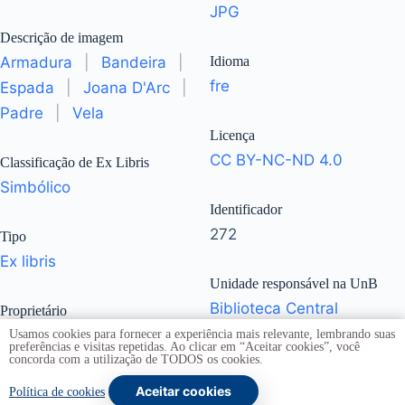
JPG
Descrição de imagem
Armadura
|
Bandeira
|
Idioma
fre
Espada
|
Joana D'Arc
|
Padre
|
Vela
Licença
CC BY-NC-ND 4.0
Classificação de Ex Libris
Simbólico
Identificador
272
Tipo
Ex libris
Unidade responsável na UnB
Biblioteca Central
Proprietário
Chassaing, J. F.
Usamos cookies para fornecer a experiência mais relevante, lembrando suas
preferências e visitas repetidas. Ao clicar em “Aceitar cookies”, você
Subcoleções
concorda com a utilização de TODOS os cookies.
Jorge de Oliveira
Dimensões
Aceitar cookies
Política de cookies