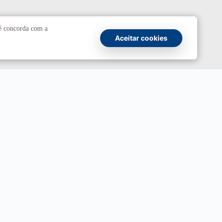
cê concorda com a
Comunicação
Aceitar cookies
Atendimento a jornalistas
Fale com a Secom
Canais oficiais
Marca UnB
Campanha Institucional 2026
UnBTV