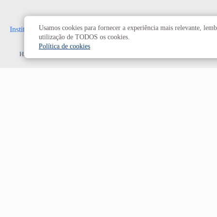
Usamos cookies para fornecer a experiência mais relevante, lembr
Institucional
Administrativo
utilização de TODOS os cookies.
Política de cookies
História da UnB
Reitoria
UnB em números
Vice-Reitoria
Conheça os campi
Conselhos e câmaras
Como chegar
Resoluções dos Conselhos
Estatuto e Regimento
Superiores
Decanatos
Secretarias
Prefeitura da UnB