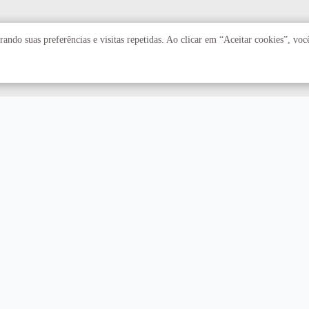
ando suas preferências e visitas repetidas. Ao clicar em “Aceitar cookies”, vo
Acadêmico
Serviços
Faculdades
Arquivo Central
Institutos
Biblioteca Central
Centros
Editora UnB
Educação a distância
Equipe de Tratamento e
Resposta a Incidentes
Cibernéticos
Assuntos internacionais
Fazenda Água Limpa
Hospital Universitário
Hospitais Veterinários