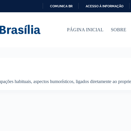
COMUNICA BR
ACESSO À INFORMAÇÃO
I
R
P
PÁGINA INICIAL
SOBRE
A
R
A
O
C
O
N
T
E
Ú
ações habituais, aspectos humorísticos, ligados diretamente ao proprie
D
O