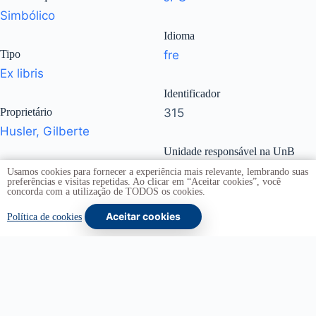
Simbólico
Idioma
Tipo
fre
Ex libris
Identificador
Proprietário
315
Husler, Gilberte
Unidade responsável na UnB
Dimensões
Biblioteca Central
Usamos cookies para fornecer a experiência mais relevante, lembrando suas
preferências e visitas repetidas. Ao clicar em “Aceitar cookies”, você
I: 21,9 x 15,1 cm
|
S: 24,4
concorda com a utilização de TODOS os cookies.
x 17,7 cm
Subcoleções
Aceitar cookies
Política de cookies
Jorge de Oliveira