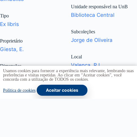
Unidade responsável na UnB
Biblioteca Central
Tipo
Ex libris
Subcoleções
Jorge de Oliveira
Proprietário
Giesta, E.
Local
Valença, RJ
Dimensões
Usamos cookies para fornecer a experiência mais relevante, lembrando suas
I: 8 x 7,1 cm
|
S: 10,6 x
preferências e visitas repetidas. Ao clicar em “Aceitar cookies”, você
concorda com a utilização de TODOS os cookies.
9,4 cm
Aceitar cookies
Política de cookies
Copyright © 2026 -
Universidade de Brasília
. Todos os