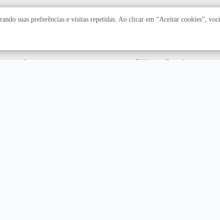
Acadêmico
Serviços
ando suas preferências e visitas repetidas. Ao clicar em “Aceitar cookies”, vo
Faculdades
Arquivo Central
Institutos
Biblioteca Central
Centros
Editora UnB
Educação a distância
Equipe de Tratamento e
Resposta a Incidentes
Cibernéticos
Assuntos internacionais
Fazenda Água Limpa
Hospital Universitário
Hospitais Veterinários
Restaurante Universitário