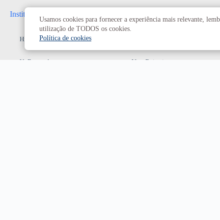
Institucional
Administrativo
Usamos cookies para fornecer a experiência mais relevante, lembr
utilização de TODOS os cookies.
Política de cookies
História da UnB
Reitoria
UnB em números
Vice-Reitoria
Conheça os campi
Conselhos e câmaras
Como chegar
Resoluções dos Conselhos
Estatuto e Regimento
Superiores
Decanatos
Secretarias
Prefeitura da UnB