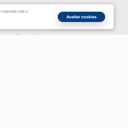
Comunicação
cê concorda com a
Aceitar cookies
Atendimento a jornalistas
Fale com a Secom
Canais oficiais
Marca UnB
Campanha Institucional 2026
UnBTV