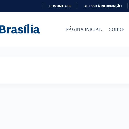
COMUNICA BR
ACESSO À INFORMAÇÃO
I
R
P
PÁGINA INICIAL
SOBRE
A
R
A
O
C
O
N
T
E
Ú
D
O