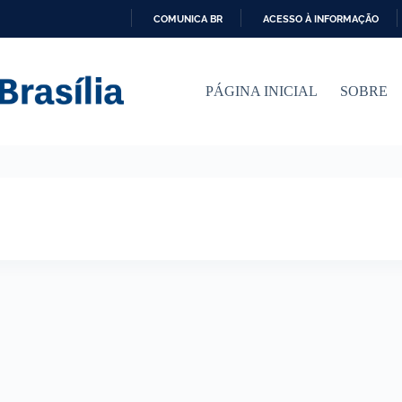
COMUNICA BR
ACESSO À INFORMAÇÃO
I
R
P
PÁGINA INICIAL
SOBRE
A
R
A
O
C
O
N
T
E
Ú
D
O