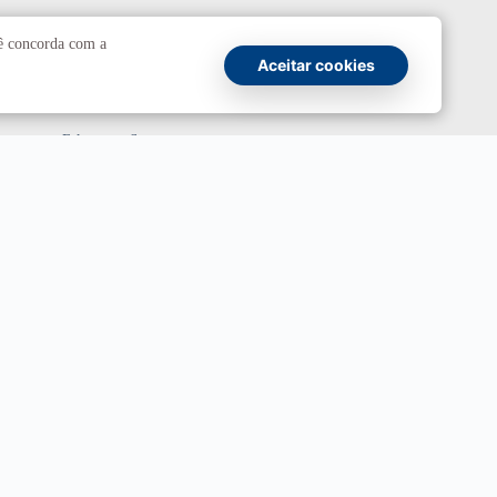
Comunicação
cê concorda com a
Aceitar cookies
Atendimento a jornalistas
Fale com a Secom
Canais oficiais
Marca UnB
Campanha Institucional 2026
UnBTV