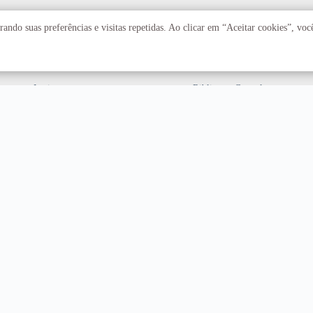
Acadêmico
Serviços
ando suas preferências e visitas repetidas. Ao clicar em “Aceitar cookies”, vo
Faculdades
Arquivo Central
Institutos
Biblioteca Central
Centros
Editora UnB
Educação a distância
Equipe de Tratamento e
Resposta a Incidentes
Cibernéticos
Assuntos internacionais
Fazenda Água Limpa
Hospital Universitário
Hospitais Veterinários
Restaurante Universitário