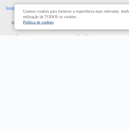
Institucional
Administrativo
Usamos cookies para fornecer a experiência mais relevante, lembr
utilização de TODOS os cookies.
Política de cookies
História da UnB
Reitoria
UnB em números
Vice-Reitoria
Conheça os campi
Conselhos e câmaras
Como chegar
Resoluções dos Conselhos
Estatuto e Regimento
Superiores
Decanatos
Secretarias
Prefeitura da UnB