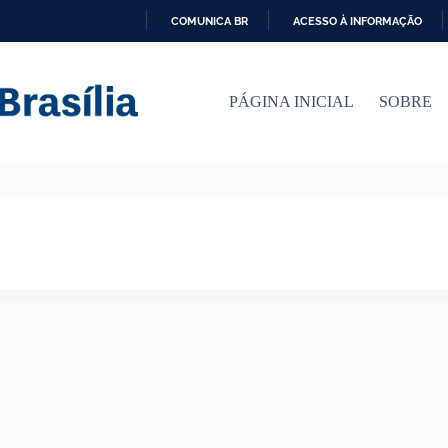
COMUNICA BR
ACESSO À INFORMAÇÃO
I
R
P
PÁGINA INICIAL
SOBRE
A
R
A
O
C
O
N
T
E
Ú
D
O