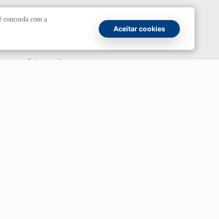
Comunicação
cê concorda com a
Aceitar cookies
Atendimento a jornalistas
Fale com a Secom
Canais oficiais
Marca UnB
Campanha Institucional 2026
UnBTV