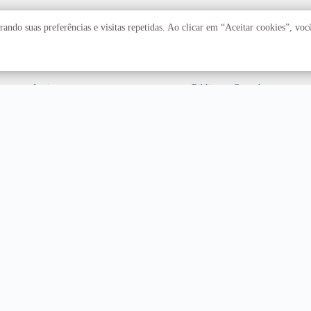
Acadêmico
Serviços
ando suas preferências e visitas repetidas. Ao clicar em “Aceitar cookies”, vo
Faculdades
Arquivo Central
Institutos
Biblioteca Central
Centros
Editora UnB
Educação a distância
Equipe de Tratamento e
Resposta a Incidentes
Cibernéticos
Assuntos internacionais
Fazenda Água Limpa
Hospital Universitário
Hospitais Veterinários
Restaurante Universitário