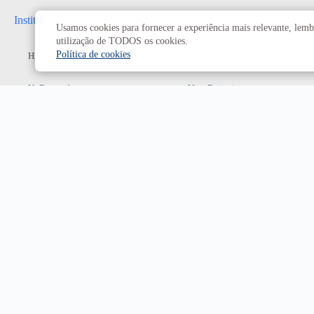
Institucional
Administrativo
Usamos cookies para fornecer a experiência mais relevante, lembr
utilização de TODOS os cookies.
Política de cookies
História da UnB
Reitoria
UnB em números
Vice-Reitoria
Conheça os campi
Conselhos e câmaras
Como chegar
Resoluções dos Conselhos
Estatuto e Regimento
Superiores
Decanatos
Secretarias
Prefeitura da UnB