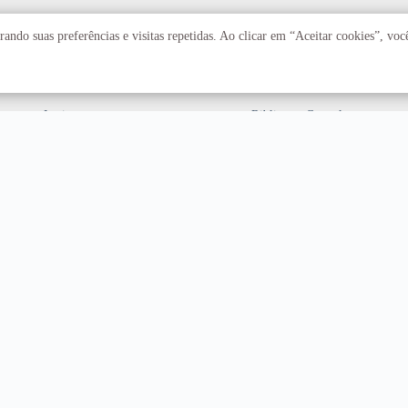
Acadêmico
Serviços
ando suas preferências e visitas repetidas. Ao clicar em “Aceitar cookies”, vo
Faculdades
Arquivo Central
Institutos
Biblioteca Central
Centros
Editora UnB
Educação a distância
Equipe de Tratamento e
Resposta a Incidentes
Cibernéticos
Assuntos internacionais
Fazenda Água Limpa
Hospital Universitário
Hospitais Veterinários
Restaurante Universitário