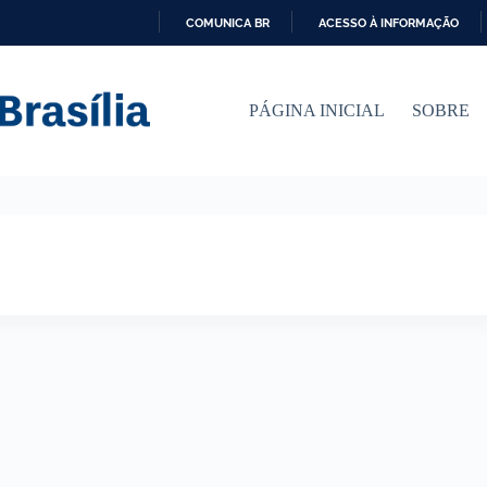
COMUNICA BR
ACESSO À INFORMAÇÃO
I
R
P
PÁGINA INICIAL
SOBRE
A
R
A
O
C
O
N
T
E
Ú
D
O