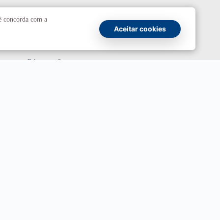
Comunicação
cê concorda com a
Aceitar cookies
Atendimento a jornalistas
Fale com a Secom
Canais oficiais
Marca UnB
Campanha Institucional 2026
UnBTV