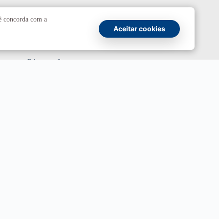
Comunicação
cê concorda com a
Aceitar cookies
Atendimento a jornalistas
Fale com a Secom
Canais oficiais
Marca UnB
Campanha Institucional 2026
UnBTV