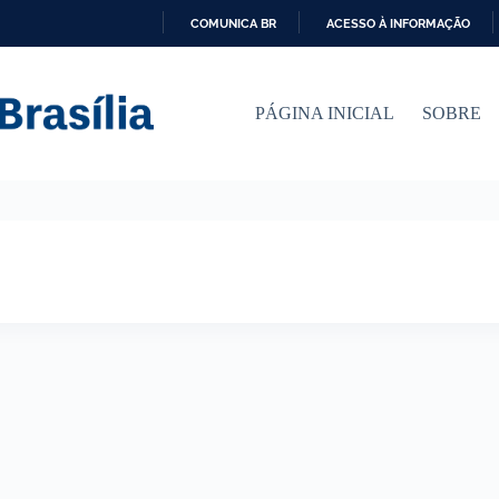
COMUNICA BR
ACESSO À INFORMAÇÃO
I
R
P
PÁGINA INICIAL
SOBRE
A
R
A
O
C
O
N
T
E
Ú
D
O