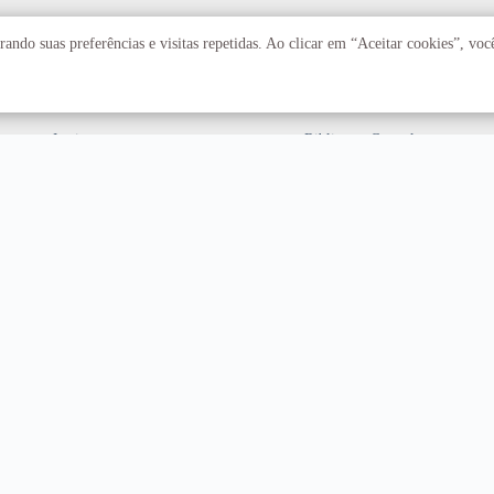
Acadêmico
Serviços
ando suas preferências e visitas repetidas. Ao clicar em “Aceitar cookies”, vo
Faculdades
Arquivo Central
Institutos
Biblioteca Central
Centros
Editora UnB
Educação a distância
Equipe de Tratamento e
Resposta a Incidentes
Cibernéticos
Assuntos internacionais
Fazenda Água Limpa
Hospital Universitário
Hospitais Veterinários
Restaurante Universitário