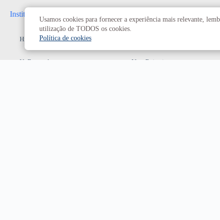
Institucional
Administrativo
Usamos cookies para fornecer a experiência mais relevante, lembr
utilização de TODOS os cookies.
Política de cookies
História da UnB
Reitoria
UnB em números
Vice-Reitoria
Conheça os campi
Conselhos e câmaras
Como chegar
Resoluções dos Conselhos
Estatuto e Regimento
Superiores
Decanatos
Secretarias
Prefeitura da UnB