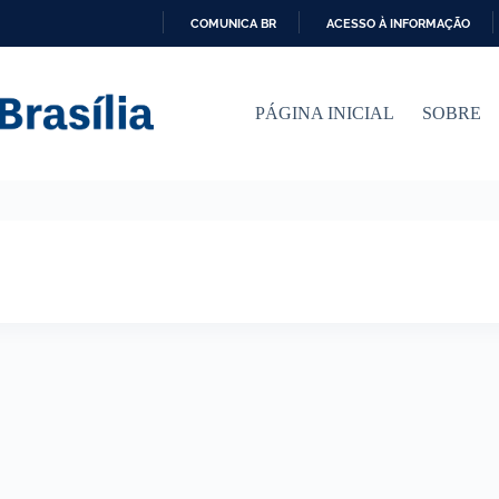
COMUNICA BR
ACESSO À INFORMAÇÃO
I
R
P
PÁGINA INICIAL
SOBRE
A
R
A
O
C
O
N
T
E
Ú
D
O