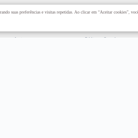
Acadêmico
Serviços
ando suas preferências e visitas repetidas. Ao clicar em “Aceitar cookies”, vo
Faculdades
Arquivo Central
Institutos
Biblioteca Central
Centros
Editora UnB
Educação a distância
Equipe de Tratamento e
Resposta a Incidentes
Cibernéticos
Assuntos internacionais
Fazenda Água Limpa
Hospital Universitário
Hospitais Veterinários
Restaurante Universitário