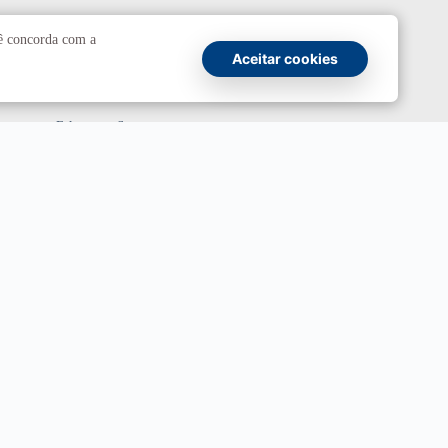
Comunicação
cê concorda com a
Aceitar cookies
Atendimento a jornalistas
Fale com a Secom
Canais oficiais
Marca UnB
Campanha Institucional 2026
UnBTV