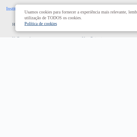
Institucional
Administrativo
Usamos cookies para fornecer a experiência mais relevante, lembr
utilização de TODOS os cookies.
Política de cookies
História da UnB
Reitoria
UnB em números
Vice-Reitoria
Conheça os campi
Conselhos e câmaras
Como chegar
Resoluções dos Conselhos
Estatuto e Regimento
Superiores
Decanatos
Secretarias
Prefeitura da UnB