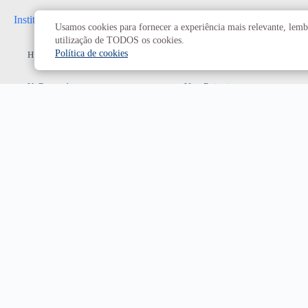
Institucional
Administrativo
Usamos cookies para fornecer a experiência mais relevante, lembr
utilização de TODOS os cookies.
Política de cookies
História da UnB
Reitoria
UnB em números
Vice-Reitoria
Conheça os campi
Conselhos e câmaras
Como chegar
Resoluções dos Conselhos
Estatuto e Regimento
Superiores
Decanatos
Secretarias
Prefeitura da UnB