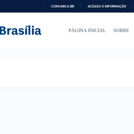
COMUNICA BR
ACESSO À INFORMAÇÃO
I
R
P
PÁGINA INICIAL
SOBRE
A
R
A
O
C
O
N
T
E
Ú
D
O