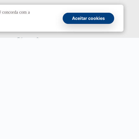
Comunicação
cê concorda com a
Aceitar cookies
Atendimento a jornalistas
Fale com a Secom
Canais oficiais
Marca UnB
Campanha Institucional 2026
UnBTV