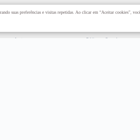
Acadêmico
Serviços
ando suas preferências e visitas repetidas. Ao clicar em “Aceitar cookies”, vo
Faculdades
Arquivo Central
Institutos
Biblioteca Central
Centros
Editora UnB
Educação a distância
Equipe de Tratamento e
Resposta a Incidentes
Cibernéticos
Assuntos internacionais
Fazenda Água Limpa
Hospital Universitário
Hospitais Veterinários
Restaurante Universitário