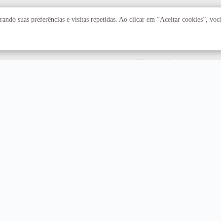
Acadêmico
Serviços
ando suas preferências e visitas repetidas. Ao clicar em “Aceitar cookies”, vo
Faculdades
Arquivo Central
Institutos
Biblioteca Central
Centros
Editora UnB
Educação a distância
Equipe de Tratamento e
Resposta a Incidentes
Cibernéticos
Assuntos internacionais
Fazenda Água Limpa
Hospital Universitário
Hospitais Veterinários
Restaurante Universitário