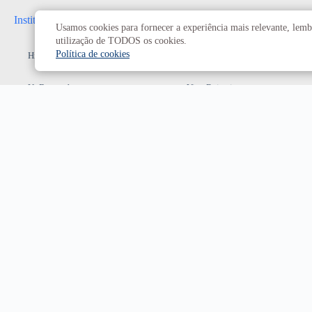
Institucional
Administrativo
Usamos cookies para fornecer a experiência mais relevante, lembr
utilização de TODOS os cookies.
Política de cookies
História da UnB
Reitoria
UnB em números
Vice-Reitoria
Conheça os campi
Conselhos e câmaras
Como chegar
Resoluções dos Conselhos
Estatuto e Regimento
Superiores
Decanatos
Secretarias
Prefeitura da UnB