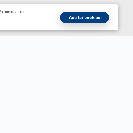
Comunicação
cê concorda com a
Aceitar cookies
Atendimento a jornalistas
Fale com a Secom
Canais oficiais
Marca UnB
Campanha Institucional 2026
UnBTV