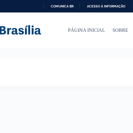
COMUNICA BR
ACESSO À INFORMAÇÃO
I
R
P
PÁGINA INICIAL
SOBRE
A
R
A
O
C
O
N
T
E
Ú
D
O