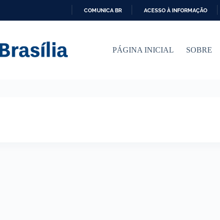
COMUNICA BR
ACESSO À INFORMAÇÃO
I
R
P
PÁGINA INICIAL
SOBRE
A
R
A
O
C
O
N
T
E
Ú
D
O