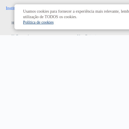
Institucional
Administrativo
Usamos cookies para fornecer a experiência mais relevante, lembr
utilização de TODOS os cookies.
Política de cookies
História da UnB
Reitoria
UnB em números
Vice-Reitoria
Conheça os campi
Conselhos e câmaras
Como chegar
Resoluções dos Conselhos
Estatuto e Regimento
Superiores
Decanatos
Secretarias
Prefeitura da UnB