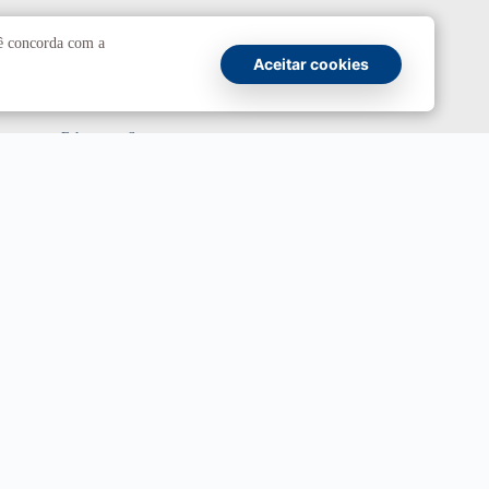
Comunicação
cê concorda com a
Aceitar cookies
Atendimento a jornalistas
Fale com a Secom
Canais oficiais
Marca UnB
Campanha Institucional 2026
UnBTV