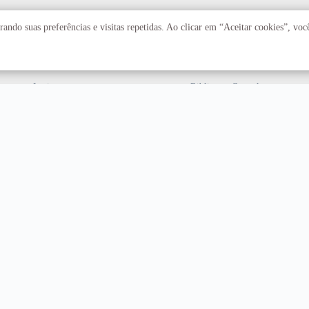
Acadêmico
Serviços
ando suas preferências e visitas repetidas. Ao clicar em “Aceitar cookies”, vo
Faculdades
Arquivo Central
Institutos
Biblioteca Central
Centros
Editora UnB
Educação a distância
Equipe de Tratamento e
Resposta a Incidentes
Cibernéticos
Assuntos internacionais
Fazenda Água Limpa
Hospital Universitário
Hospitais Veterinários
Restaurante Universitário