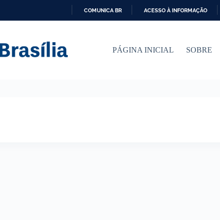
COMUNICA BR
ACESSO À INFORMAÇÃO
I
R
P
PÁGINA INICIAL
SOBRE
A
R
A
O
C
O
N
T
E
Ú
D
O