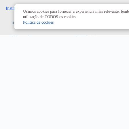
Institucional
Administrativo
Usamos cookies para fornecer a experiência mais relevante, lembr
utilização de TODOS os cookies.
Política de cookies
História da UnB
Reitoria
UnB em números
Vice-Reitoria
Conheça os campi
Conselhos e câmaras
Como chegar
Resoluções dos Conselhos
Estatuto e Regimento
Superiores
Decanatos
Secretarias
Prefeitura da UnB