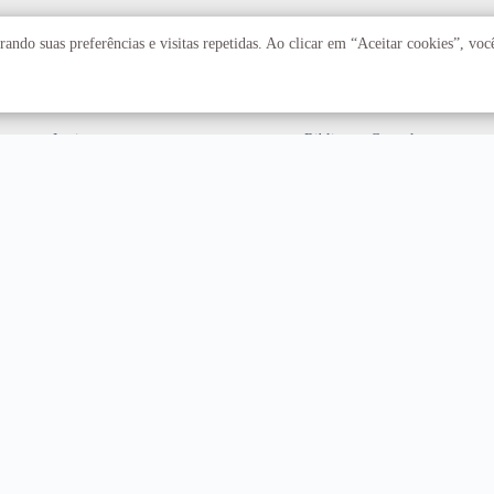
Acadêmico
Serviços
ando suas preferências e visitas repetidas. Ao clicar em “Aceitar cookies”, vo
Faculdades
Arquivo Central
Institutos
Biblioteca Central
Centros
Editora UnB
Educação a distância
Equipe de Tratamento e
Resposta a Incidentes
Cibernéticos
Assuntos internacionais
Fazenda Água Limpa
Hospital Universitário
Hospitais Veterinários
Restaurante Universitário