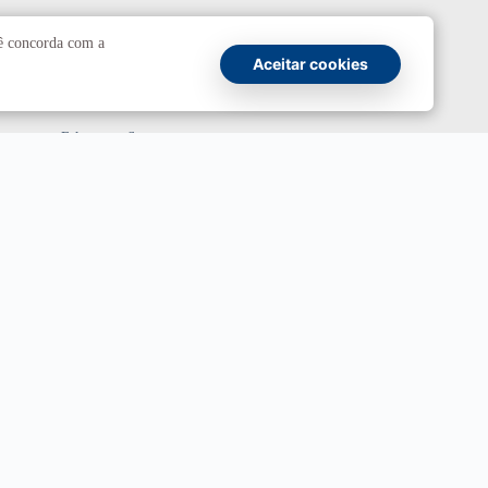
Comunicação
cê concorda com a
Aceitar cookies
Atendimento a jornalistas
Fale com a Secom
Canais oficiais
Marca UnB
Campanha Institucional 2026
UnBTV