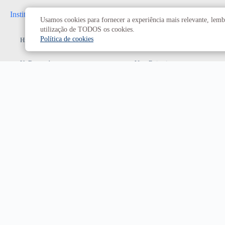
Institucional
Administrativo
Usamos cookies para fornecer a experiência mais relevante, lembr
utilização de TODOS os cookies.
Política de cookies
História da UnB
Reitoria
UnB em números
Vice-Reitoria
Conheça os campi
Conselhos e câmaras
Como chegar
Resoluções dos Conselhos
Estatuto e Regimento
Superiores
Decanatos
Secretarias
Prefeitura da UnB