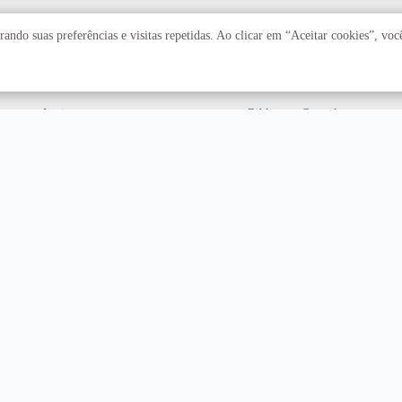
Acadêmico
Serviços
ando suas preferências e visitas repetidas. Ao clicar em “Aceitar cookies”, vo
Faculdades
Arquivo Central
Institutos
Biblioteca Central
Centros
Editora UnB
Educação a distância
Equipe de Tratamento e
Resposta a Incidentes
Cibernéticos
Assuntos internacionais
Fazenda Água Limpa
Hospital Universitário
Hospitais Veterinários
Restaurante Universitário