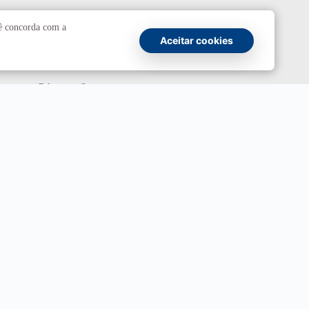
Comunicação
cê concorda com a
Aceitar cookies
Atendimento a jornalistas
Fale com a Secom
Canais oficiais
Marca UnB
Campanha Institucional 2026
UnBTV