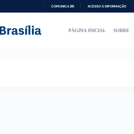
COMUNICA BR
ACESSO À INFORMAÇÃO
I
R
P
PÁGINA INICIAL
SOBRE
A
R
A
O
C
O
N
T
E
Ú
D
O