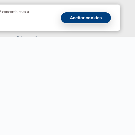
Comunicação
cê concorda com a
Aceitar cookies
Atendimento a jornalistas
Fale com a Secom
Canais oficiais
Marca UnB
Campanha Institucional 2026
UnBTV