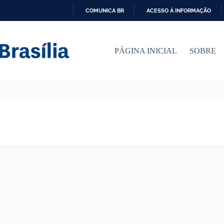
COMUNICA BR
ACESSO À INFORMAÇÃO
I
R
P
PÁGINA INICIAL
SOBRE
A
R
A
O
C
O
N
T
E
Ú
D
O