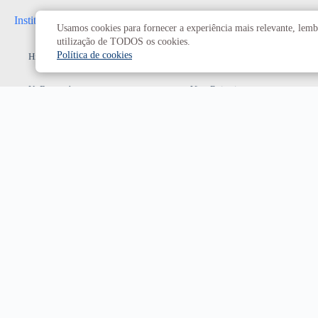
Institucional
Administrativo
Usamos cookies para fornecer a experiência mais relevante, lembr
utilização de TODOS os cookies.
Política de cookies
História da UnB
Reitoria
UnB em números
Vice-Reitoria
Conheça os campi
Conselhos e câmaras
Como chegar
Resoluções dos Conselhos
Estatuto e Regimento
Superiores
Decanatos
Secretarias
Prefeitura da UnB