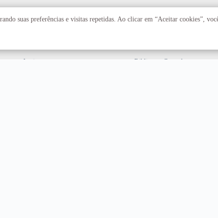
Acadêmico
Serviços
ando suas preferências e visitas repetidas. Ao clicar em “Aceitar cookies”, vo
Faculdades
Arquivo Central
Institutos
Biblioteca Central
Centros
Editora UnB
Educação a distância
Equipe de Tratamento e
Resposta a Incidentes
Cibernéticos
Assuntos internacionais
Fazenda Água Limpa
Hospital Universitário
Hospitais Veterinários
Restaurante Universitário