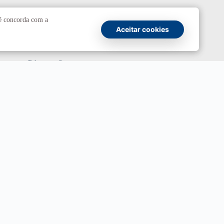
Comunicação
cê concorda com a
Aceitar cookies
Atendimento a jornalistas
Fale com a Secom
Canais oficiais
Marca UnB
Campanha Institucional 2026
UnBTV