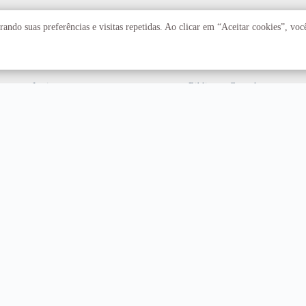
Acadêmico
Serviços
ando suas preferências e visitas repetidas. Ao clicar em “Aceitar cookies”, vo
Faculdades
Arquivo Central
Institutos
Biblioteca Central
Centros
Editora UnB
Educação a distância
Equipe de Tratamento e
Resposta a Incidentes
Cibernéticos
Assuntos internacionais
Fazenda Água Limpa
Hospital Universitário
Hospitais Veterinários
Restaurante Universitário