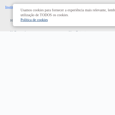
Institucional
Administrativo
Usamos cookies para fornecer a experiência mais relevante, lembr
utilização de TODOS os cookies.
Política de cookies
História da UnB
Reitoria
UnB em números
Vice-Reitoria
Conheça os campi
Conselhos e câmaras
Como chegar
Resoluções dos Conselhos
Estatuto e Regimento
Superiores
Decanatos
Secretarias
Prefeitura da UnB