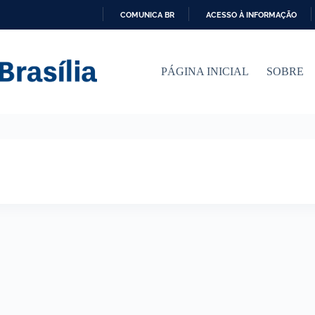
COMUNICA BR
ACESSO À INFORMAÇÃO
I
R
P
PÁGINA INICIAL
SOBRE
A
R
A
O
C
O
N
T
E
Ú
D
O