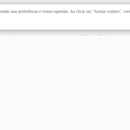
Acadêmico
Serviços
ando suas preferências e visitas repetidas. Ao clicar em “Aceitar cookies”, vo
Faculdades
Arquivo Central
Institutos
Biblioteca Central
Centros
Editora UnB
Educação a distância
Equipe de Tratamento e
Resposta a Incidentes
Cibernéticos
Assuntos internacionais
Fazenda Água Limpa
Hospital Universitário
Hospitais Veterinários
Restaurante Universitário