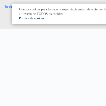
Institucional
Administrativo
Usamos cookies para fornecer a experiência mais relevante, lembr
utilização de TODOS os cookies.
Política de cookies
História da UnB
Reitoria
UnB em números
Vice-Reitoria
Conheça os campi
Conselhos e câmaras
Como chegar
Resoluções dos Conselhos
Estatuto e Regimento
Superiores
Decanatos
Secretarias
Prefeitura da UnB