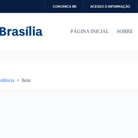
COMUNICA BR
ACESSO À INFORMAÇÃO
I
R
P
PÁGINA INICIAL
SOBRE
A
R
A
O
C
O
N
T
E
ndência
Itens
Ú
D
O