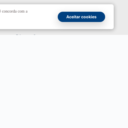
Comunicação
cê concorda com a
Aceitar cookies
Atendimento a jornalistas
Fale com a Secom
Canais oficiais
Marca UnB
Campanha Institucional 2026
UnBTV