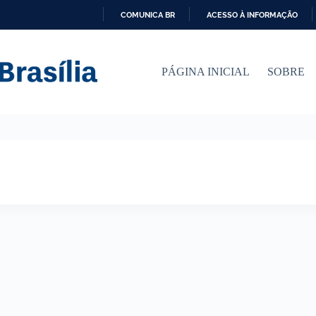
COMUNICA BR
ACESSO À INFORMAÇÃO
I
R
P
PÁGINA INICIAL
SOBRE
A
R
A
O
C
O
N
T
E
Ú
D
O