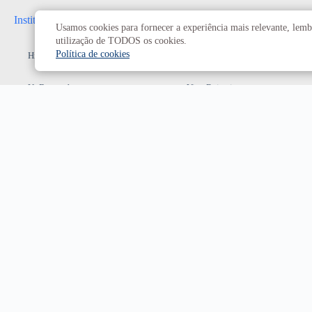
Institucional
Administrativo
Usamos cookies para fornecer a experiência mais relevante, lembr
utilização de TODOS os cookies.
Política de cookies
História da UnB
Reitoria
UnB em números
Vice-Reitoria
Conheça os campi
Conselhos e câmaras
Como chegar
Resoluções dos Conselhos
Estatuto e Regimento
Superiores
Decanatos
Secretarias
Prefeitura da UnB