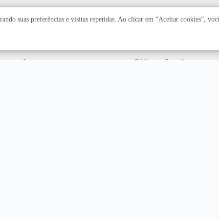
Acadêmico
Serviços
ando suas preferências e visitas repetidas. Ao clicar em “Aceitar cookies”, vo
Faculdades
Arquivo Central
Institutos
Biblioteca Central
Centros
Editora UnB
Educação a distância
Equipe de Tratamento e
Resposta a Incidentes
Cibernéticos
Assuntos internacionais
Fazenda Água Limpa
Hospital Universitário
Hospitais Veterinários
Restaurante Universitário