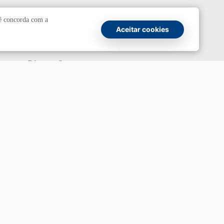
Comunicação
cê concorda com a
Aceitar cookies
Atendimento a jornalistas
Fale com a Secom
Canais oficiais
Marca UnB
Campanha Institucional 2026
UnBTV