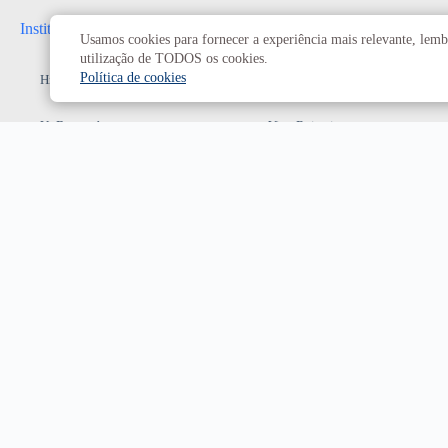
Institucional
Administrativo
Usamos cookies para fornecer a experiência mais relevante, lembr
utilização de TODOS os cookies.
Política de cookies
História da UnB
Reitoria
UnB em números
Vice-Reitoria
Conheça os campi
Conselhos e câmaras
Como chegar
Resoluções dos Conselhos
Estatuto e Regimento
Superiores
Decanatos
Secretarias
Prefeitura da UnB