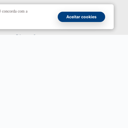
Comunicação
cê concorda com a
Aceitar cookies
Atendimento a jornalistas
Fale com a Secom
Canais oficiais
Marca UnB
Campanha Institucional 2026
UnBTV