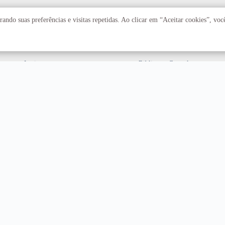
Acadêmico
Serviços
ando suas preferências e visitas repetidas. Ao clicar em “Aceitar cookies”, vo
Faculdades
Arquivo Central
Institutos
Biblioteca Central
Centros
Editora UnB
Educação a distância
Equipe de Tratamento e
Resposta a Incidentes
Cibernéticos
Assuntos internacionais
Fazenda Água Limpa
Hospital Universitário
Hospitais Veterinários
Restaurante Universitário