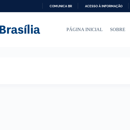
COMUNICA BR
ACESSO À INFORMAÇÃO
I
R
P
PÁGINA INICIAL
SOBRE
A
R
A
O
C
O
N
T
E
Ú
D
O