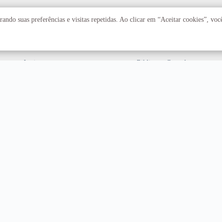
Acadêmico
Serviços
ando suas preferências e visitas repetidas. Ao clicar em “Aceitar cookies”, vo
Faculdades
Arquivo Central
Institutos
Biblioteca Central
Centros
Editora UnB
Educação a distância
Equipe de Tratamento e
Resposta a Incidentes
Cibernéticos
Assuntos internacionais
Fazenda Água Limpa
Hospital Universitário
Hospitais Veterinários
Restaurante Universitário