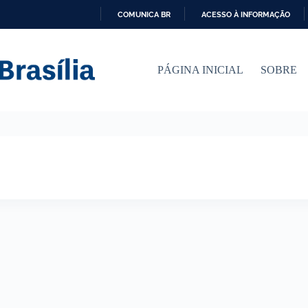
COMUNICA BR
ACESSO À INFORMAÇÃO
I
R
P
PÁGINA INICIAL
SOBRE
A
R
A
O
C
O
N
T
E
Ú
D
O