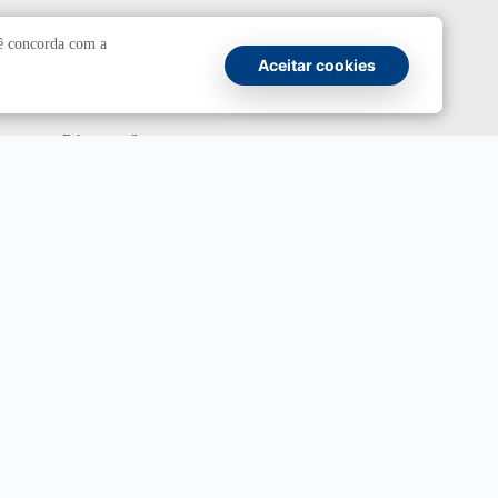
Comunicação
cê concorda com a
Aceitar cookies
Atendimento a jornalistas
Fale com a Secom
Canais oficiais
Marca UnB
Campanha Institucional 2026
UnBTV