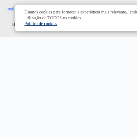
Institucional
Administrativo
Usamos cookies para fornecer a experiência mais relevante, lembr
utilização de TODOS os cookies.
Política de cookies
História da UnB
Reitoria
UnB em números
Vice-Reitoria
Conheça os campi
Conselhos e câmaras
Como chegar
Resoluções dos Conselhos
Estatuto e Regimento
Superiores
Decanatos
Secretarias
Prefeitura da UnB