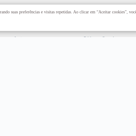
Acadêmico
Serviços
ando suas preferências e visitas repetidas. Ao clicar em “Aceitar cookies”, vo
Faculdades
Arquivo Central
Institutos
Biblioteca Central
Centros
Editora UnB
Educação a distância
Equipe de Tratamento e
Resposta a Incidentes
Cibernéticos
Assuntos internacionais
Fazenda Água Limpa
Hospital Universitário
Hospitais Veterinários
Restaurante Universitário