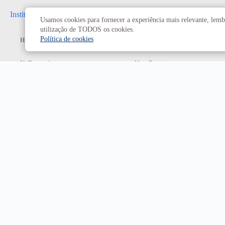
Institucional
Administrativo
Usamos cookies para fornecer a experiência mais relevante, lembr
utilização de TODOS os cookies.
Política de cookies
História da UnB
Reitoria
UnB em números
Vice-Reitoria
Conheça os campi
Conselhos e câmaras
Como chegar
Resoluções dos Conselhos
Estatuto e Regimento
Superiores
Decanatos
Secretarias
Prefeitura da UnB