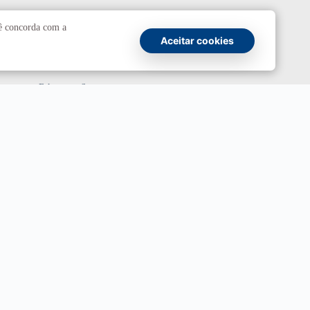
Comunicação
cê concorda com a
Aceitar cookies
Atendimento a jornalistas
Fale com a Secom
Canais oficiais
Marca UnB
Campanha Institucional 2026
UnBTV