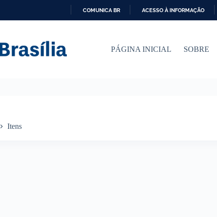
COMUNICA BR
ACESSO À INFORMAÇÃO
I
R
P
PÁGINA INICIAL
SOBRE
A
R
A
O
C
O
N
T
E
Itens
Ú
D
O