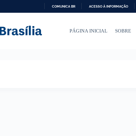
COMUNICA BR
ACESSO À INFORMAÇÃO
I
R
P
PÁGINA INICIAL
SOBRE
A
R
A
O
C
O
N
T
E
Ú
D
O