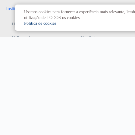
Institucional
Administrativo
Usamos cookies para fornecer a experiência mais relevante, lembr
utilização de TODOS os cookies.
Política de cookies
História da UnB
Reitoria
UnB em números
Vice-Reitoria
Conheça os campi
Conselhos e câmaras
Como chegar
Resoluções dos Conselhos
Estatuto e Regimento
Superiores
Decanatos
Secretarias
Prefeitura da UnB