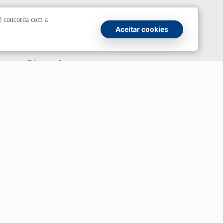
Comunicação
cê concorda com a
Aceitar cookies
Atendimento a jornalistas
Fale com a Secom
Canais oficiais
Marca UnB
Campanha Institucional 2026
UnBTV