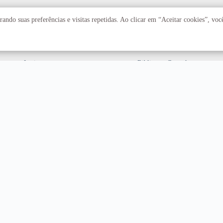
Acadêmico
Serviços
ando suas preferências e visitas repetidas. Ao clicar em “Aceitar cookies”, vo
Faculdades
Arquivo Central
Institutos
Biblioteca Central
Centros
Editora UnB
Educação a distância
Equipe de Tratamento e
Resposta a Incidentes
Cibernéticos
Assuntos internacionais
Fazenda Água Limpa
Hospital Universitário
Hospitais Veterinários
Restaurante Universitário