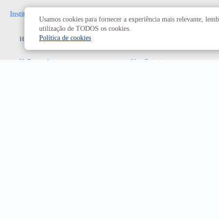
Institucional
Administrativo
Usamos cookies para fornecer a experiência mais relevante, lembr
utilização de TODOS os cookies.
Política de cookies
História da UnB
Reitoria
UnB em números
Vice-Reitoria
Conheça os campi
Conselhos e câmaras
Como chegar
Resoluções dos Conselhos
Estatuto e Regimento
Superiores
Decanatos
Secretarias
Prefeitura da UnB