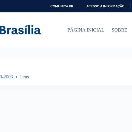
COMUNICA BR
ACESSO À INFORMAÇÃO
I
R
P
PÁGINA INICIAL
SOBRE
A
R
A
O
C
O
N
T
E
29-2003
Itens
Ú
D
O