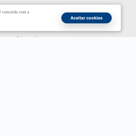
Comunicação
cê concorda com a
Aceitar cookies
Atendimento a jornalistas
Fale com a Secom
Canais oficiais
Marca UnB
Campanha Institucional 2026
UnBTV