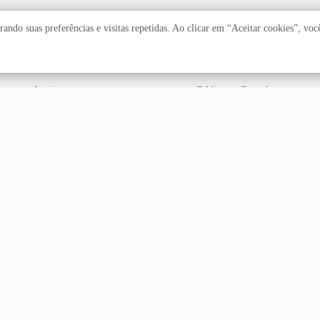
Acadêmico
Serviços
ando suas preferências e visitas repetidas. Ao clicar em “Aceitar cookies”, vo
Faculdades
Arquivo Central
Institutos
Biblioteca Central
Centros
Editora UnB
Educação a distância
Equipe de Tratamento e
Resposta a Incidentes
Cibernéticos
Assuntos internacionais
Fazenda Água Limpa
Hospital Universitário
Hospitais Veterinários
Restaurante Universitário