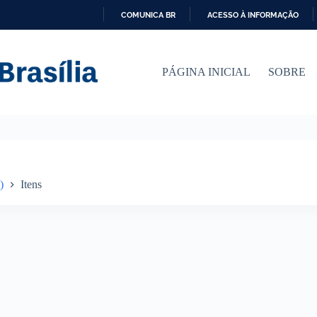
COMUNICA BR
ACESSO À INFORMAÇÃO
I
R
P
PÁGINA INICIAL
SOBRE
A
R
A
O
C
O
N
T
E
)
Itens
Ú
D
O