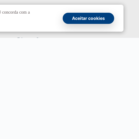
Comunicação
cê concorda com a
Aceitar cookies
Atendimento a jornalistas
Fale com a Secom
Canais oficiais
Marca UnB
Campanha Institucional 2026
UnBTV