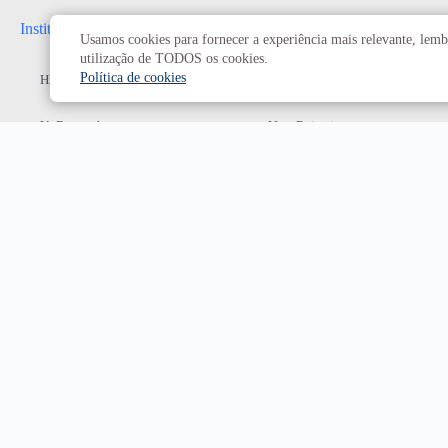
Institucional
Administrativo
Usamos cookies para fornecer a experiência mais relevante, lembr
utilização de TODOS os cookies.
Política de cookies
História da UnB
Reitoria
UnB em números
Vice-Reitoria
Conheça os campi
Conselhos e câmaras
Como chegar
Resoluções dos Conselhos
Estatuto e Regimento
Superiores
Decanatos
Secretarias
Prefeitura da UnB