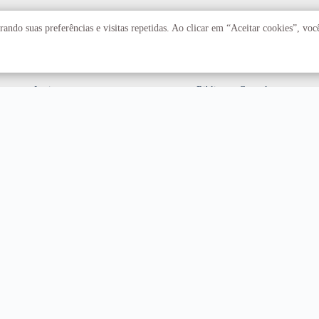
Acadêmico
Serviços
ando suas preferências e visitas repetidas. Ao clicar em “Aceitar cookies”, vo
Faculdades
Arquivo Central
Institutos
Biblioteca Central
Centros
Editora UnB
Educação a distância
Equipe de Tratamento e
Resposta a Incidentes
Cibernéticos
Assuntos internacionais
Fazenda Água Limpa
Hospital Universitário
Hospitais Veterinários
Restaurante Universitário