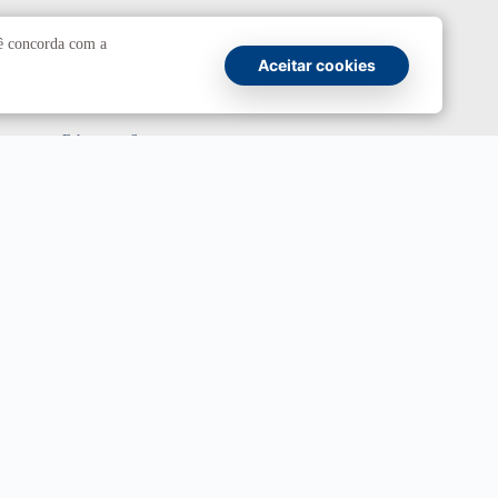
Comunicação
cê concorda com a
Aceitar cookies
Atendimento a jornalistas
Fale com a Secom
Canais oficiais
Marca UnB
Campanha Institucional 2026
UnBTV