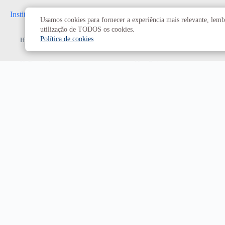
Institucional
Administrativo
Usamos cookies para fornecer a experiência mais relevante, lembr
utilização de TODOS os cookies.
Política de cookies
História da UnB
Reitoria
UnB em números
Vice-Reitoria
Conheça os campi
Conselhos e câmaras
Como chegar
Resoluções dos Conselhos
Estatuto e Regimento
Superiores
Decanatos
Secretarias
Prefeitura da UnB