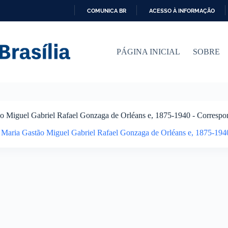
COMUNICA BR
ACESSO À INFORMAÇÃO
I
R
P
PÁGINA INICIAL
SOBRE
A
R
A
O
C
O
N
ão Miguel Gabriel Rafael Gonzaga de Orléans e, 1875-1940 - Correspo
T
E
e Maria Gastão Miguel Gabriel Rafael Gonzaga de Orléans e, 1875-194
Ú
D
O