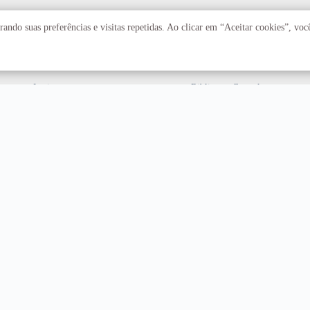
Acadêmico
Serviços
ando suas preferências e visitas repetidas. Ao clicar em “Aceitar cookies”, vo
Faculdades
Arquivo Central
Institutos
Biblioteca Central
Centros
Editora UnB
Educação a distância
Equipe de Tratamento e
Resposta a Incidentes
Cibernéticos
Assuntos internacionais
Fazenda Água Limpa
Hospital Universitário
Hospitais Veterinários
Restaurante Universitário