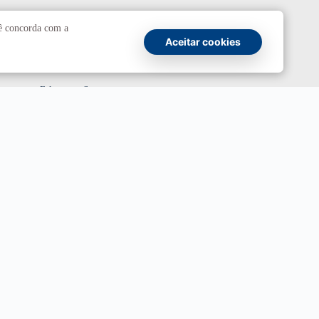
Comunicação
cê concorda com a
Aceitar cookies
Atendimento a jornalistas
Fale com a Secom
Canais oficiais
Marca UnB
Campanha Institucional 2026
UnBTV