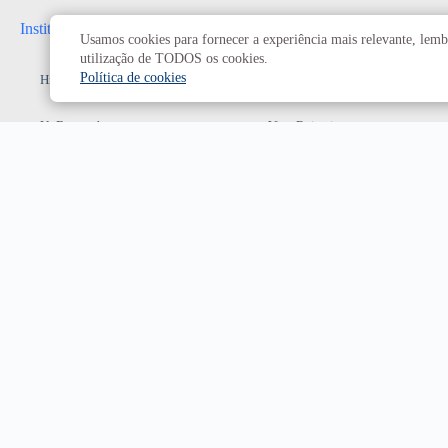
Institucional
Administrativo
Usamos cookies para fornecer a experiência mais relevante, lembr
utilização de TODOS os cookies.
Política de cookies
História da UnB
Reitoria
UnB em números
Vice-Reitoria
Conheça os campi
Conselhos e câmaras
Como chegar
Resoluções dos Conselhos
Estatuto e Regimento
Superiores
Decanatos
Secretarias
Prefeitura da UnB