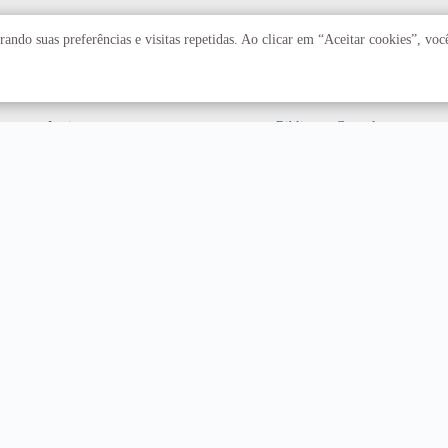
Acadêmico
Serviços
ando suas preferências e visitas repetidas. Ao clicar em “Aceitar cookies”, vo
Faculdades
Arquivo Central
Institutos
Biblioteca Central
Centros
Editora UnB
Educação a distância
Equipe de Tratamento e
Resposta a Incidentes
Cibernéticos
Assuntos internacionais
Fazenda Água Limpa
Hospital Universitário
Hospitais Veterinários
Restaurante Universitário