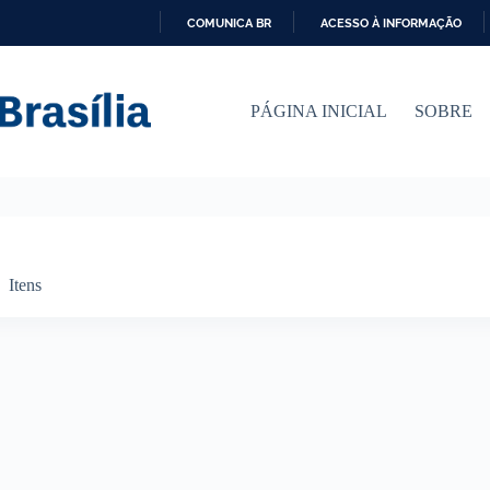
COMUNICA BR
ACESSO À INFORMAÇÃO
I
R
P
PÁGINA INICIAL
SOBRE
A
R
A
O
C
O
N
T
E
Itens
Ú
D
O