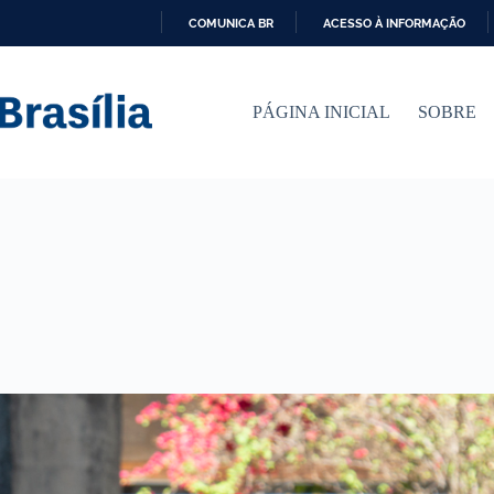
COMUNICA BR
ACESSO À INFORMAÇÃO
I
R
P
PÁGINA INICIAL
SOBRE
A
R
A
O
C
O
N
T
E
Ú
D
O