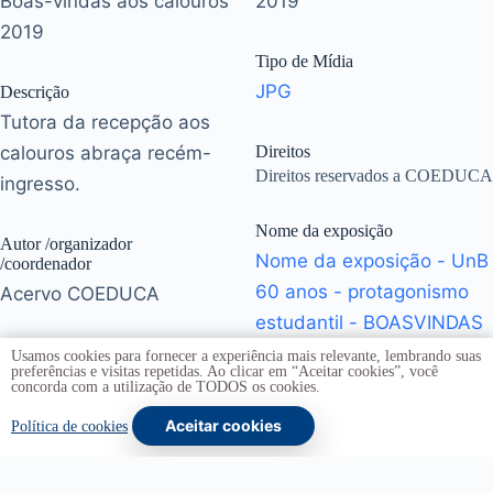
Boas-vindas aos calouros
2019
2019
Tipo de Mídia
JPG
Descrição
Tutora da recepção aos
calouros abraça recém-
Direitos
Direitos reservados a COEDUCA
ingresso.
Nome da exposição
Autor /organizador
Nome da exposição - UnB
/coordenador
60 anos - protagonismo
Acervo COEDUCA
estudantil - BOASVINDAS
Unidade responsável na UnB
Usamos cookies para fornecer a experiência mais relevante, lembrando suas
preferências e visitas repetidas. Ao clicar em “Aceitar cookies”, você
Decanato de Assuntos
concorda com a utilização de TODOS os cookies.
Comunitários
Aceitar cookies
Política de cookies