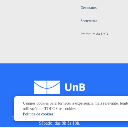
Decanatos
Secretarias
Prefeitura da UnB
Usamos cookies para fornecer a experiência mais relevante, lembr
Campus
Universitário Darcy Ribeiro
utilização de TODOS os cookies.
Brasília-DF | CEP 70910-900
Política de cookies
Horário de funcionamento: de 2ª a 6ª, das 7h às 23h.
Sábado, das 8h às 18h.