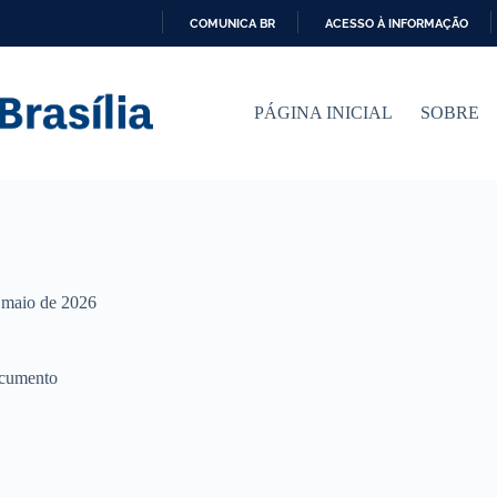
COMUNICA BR
ACESSO À INFORMAÇÃO
I
R
P
PÁGINA INICIAL
SOBRE
A
R
A
O
C
O
N
T
E
Ú
 maio de 2026
D
O
ocumento