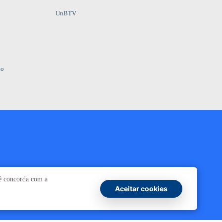
UnBTV
io
Ouvidoria
UnB
cê concorda com a
Aceitar cookies
ransparência e Prestação de Contas