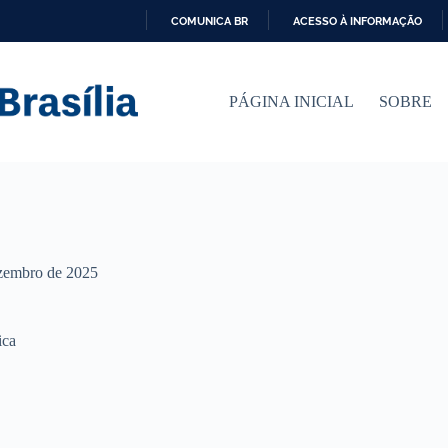
COMUNICA BR
ACESSO À INFORMAÇÃO
I
R
P
PÁGINA INICIAL
SOBRE
A
R
A
O
C
O
N
T
E
Ú
zembro de 2025
D
O
ica