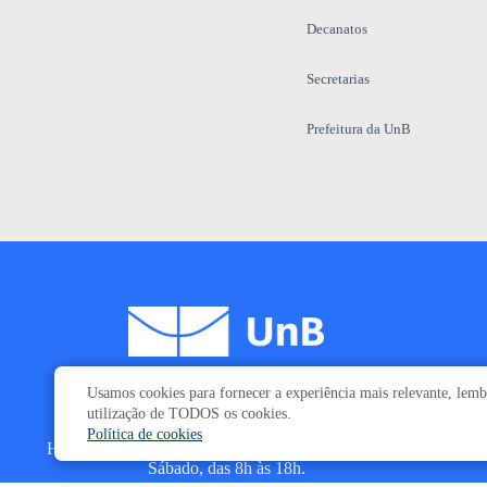
Decanatos
Secretarias
Prefeitura da UnB
Usamos cookies para fornecer a experiência mais relevante, lembr
Campus
Universitário Darcy Ribeiro
utilização de TODOS os cookies.
Brasília-DF | CEP 70910-900
Política de cookies
Horário de funcionamento: de 2ª a 6ª, das 7h às 23h.
Sábado, das 8h às 18h.