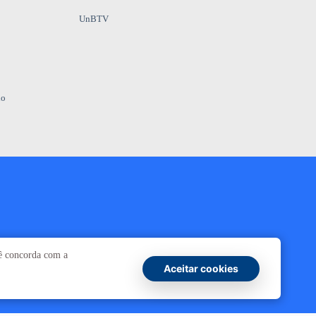
UnBTV
io
Ouvidoria
UnB
cê concorda com a
Aceitar cookies
ransparência e Prestação de Contas