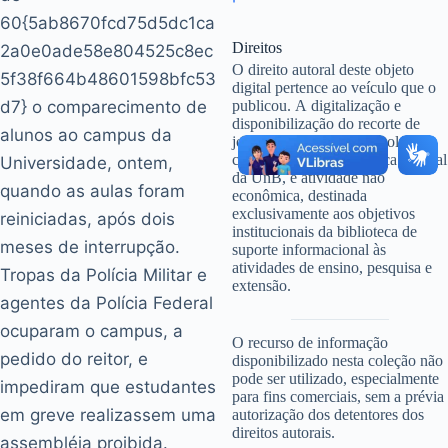
60{5ab8670fcd75d5dc1ca
Direitos
2a0e0ade58e804525c8ec
O direito autoral deste objeto
5f38f664b48601598bfc53
digital pertence ao veículo que o
d7} o comparecimento de
publicou. A digitalização e
disponibilização do recorte de
alunos ao campus da
jornal, que faz parte de coleção
custodiada pela Biblioteca Central
Universidade, ontem,
da UnB, é atividade não
quando as aulas foram
econômica, destinada
exclusivamente aos objetivos
reiniciadas, após dois
institucionais da biblioteca de
meses de interrupção.
suporte informacional às
atividades de ensino, pesquisa e
Tropas da Polícia Militar e
extensão.
agentes da Polícia Federal
|
ocuparam o campus, a
O recurso de informação
pedido do reitor, e
disponibilizado nesta coleção não
pode ser utilizado, especialmente
impediram que estudantes
para fins comerciais, sem a prévia
em greve realizassem uma
autorização dos detentores dos
direitos autorais.
assembléia proibida.