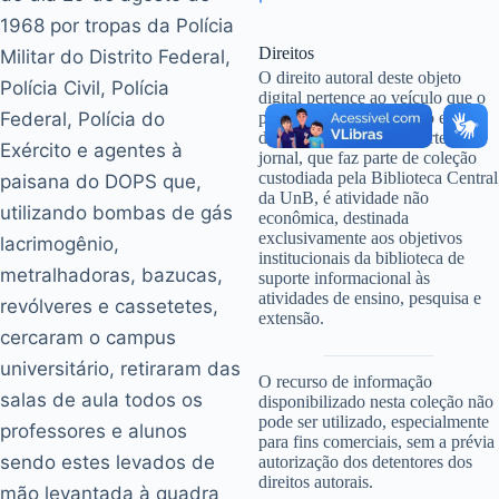
1968 por tropas da Polícia
Direitos
Militar do Distrito Federal,
O direito autoral deste objeto
Polícia Civil, Polícia
digital pertence ao veículo que o
Federal, Polícia do
publicou. A digitalização e
disponibilização do recorte de
Exército e agentes à
jornal, que faz parte de coleção
custodiada pela Biblioteca Central
paisana do DOPS que,
da UnB, é atividade não
utilizando bombas de gás
econômica, destinada
exclusivamente aos objetivos
lacrimogênio,
institucionais da biblioteca de
metralhadoras, bazucas,
suporte informacional às
atividades de ensino, pesquisa e
revólveres e cassetetes,
extensão.
cercaram o campus
|
universitário, retiraram das
O recurso de informação
salas de aula todos os
disponibilizado nesta coleção não
pode ser utilizado, especialmente
professores e alunos
para fins comerciais, sem a prévia
sendo estes levados de
autorização dos detentores dos
direitos autorais.
mão levantada à quadra