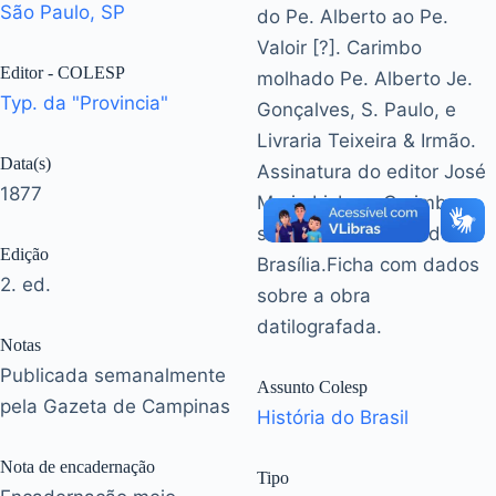
São Paulo, SP
do Pe. Alberto ao Pe.
Valoir [?]. Carimbo
Editor - COLESP
molhado Pe. Alberto Je.
Typ. da "Provincia"
Gonçalves, S. Paulo, e
Livraria Teixeira & Irmão.
Data(s)
Assinatura do editor José
1877
Maria Lisboa. Carimbo
seco Universidade de
Edição
Brasília.Ficha com dados
2. ed.
sobre a obra
datilografada.
Notas
Publicada semanalmente
Assunto Colesp
pela Gazeta de Campinas
História do Brasil
Nota de encadernação
Tipo