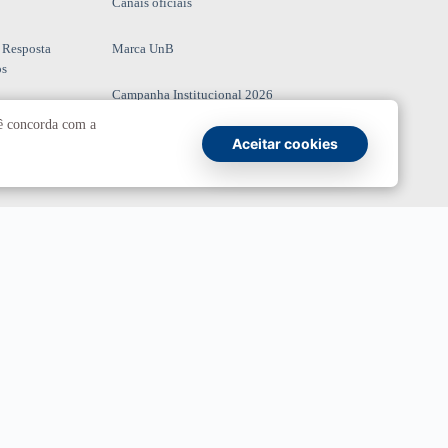
Canais oficiais
 Resposta
Marca UnB
os
Campanha Institucional 2026
cê concorda com a
UnBTV
Aceitar cookies
io