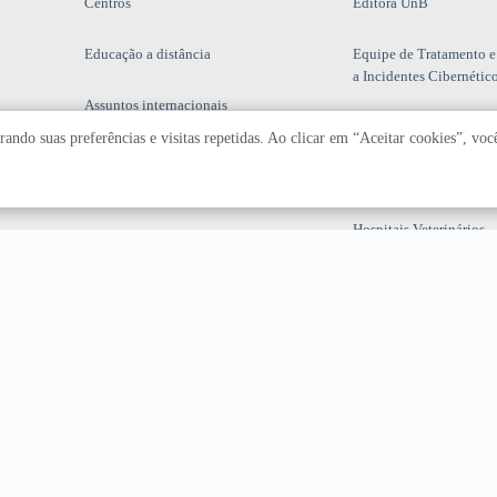
Centros
Editora UnB
Educação a distância
Equipe de Tratamento e
a Incidentes Cibernétic
Assuntos internacionais
Fazenda Água Limpa
ando suas preferências e visitas repetidas. Ao clicar em “Aceitar cookies”, vo
Hospital Universitário
Hospitais Veterinários
Restaurante Universitár