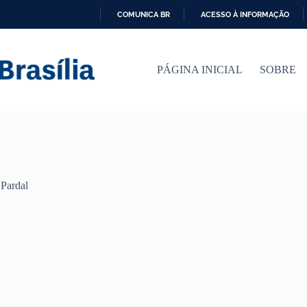
COMUNICA BR
ACESSO À INFORMAÇÃO
I
R
P
PÁGINA INICIAL
SOBRE
A
R
A
O
C
O
N
T
E
Ú
,
Pardal
D
O