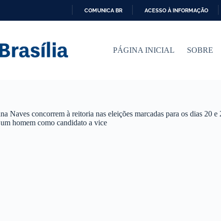
COMUNICA BR
ACESSO À INFORMAÇÃO
I
R
P
PÁGINA INICIAL
SOBRE
A
R
A
O
C
O
N
na Naves concorrem à reitoria nas eleições marcadas para os dias 20 e 
T
am um homem como candidato a vice
E
Ú
D
O