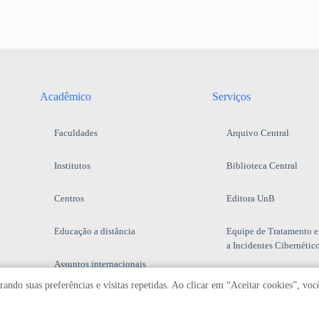
Acadêmico
Serviços
Faculdades
Arquivo Central
Institutos
Biblioteca Central
Centros
Editora UnB
Educação a distância
Equipe de Tratamento e
a Incidentes Cibernétic
Assuntos internacionais
Fazenda Água Limpa
ando suas preferências e visitas repetidas. Ao clicar em “Aceitar cookies”, vo
Hospital Universitário